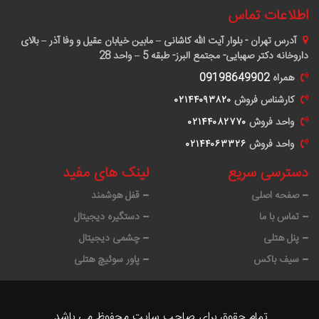
اطلاعات تماس
آدرس
تهران - بلوار آیت الله کاشانی – مابین خیابان عقیل و وفا آذر – بالای
داروخانه دکتر صهبایی- مجتمع البرز- طبقه 5 – واحد 28
همراه
09198649902
کارشناس فروش
٠٢١۴۴٠٩٣٨٢٠
واحد فروش
٠٢١۴۴٠٨٢٧٧٠
واحد فروش
٠٢١۴۴٠۶٣٣٢۶
دسترسی سریع
لینک های مفید
صفحه اصلی
قفل هوشمند
تماس با ما
دستگیره دیجیتال
پنل هتلی
چشمی دیجیتال
سیف باکس
پاور سوئیچ هتلی
تمام حقوق برای صاحب سایت محفوظ می باشد.