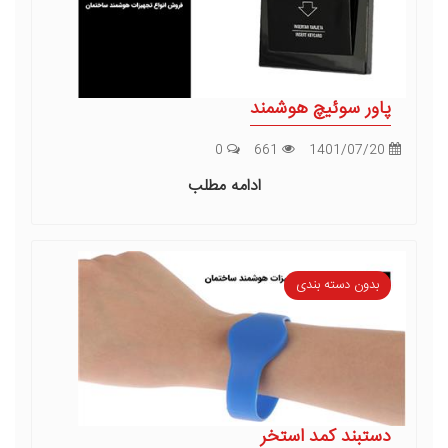
پاور سوئیچ هوشمند
0
661
1401/07/20
ادامه مطلب
بدون دسته بندی
دستبند کمد استخر