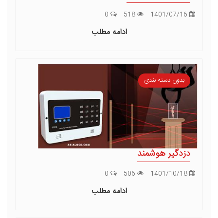
0
518
1401/07/16
ادامه مطلب
بدون دسته بندی
دزدگیر هوشمند
0
506
1401/10/18
ادامه مطلب