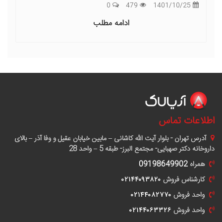
0
479
1401/10/25
ادامه مطلب
اطلاعات تماس
آدرس
تهران - بلوار آیت الله کاشانی – مابین خیابان عقیل و وفا آذر – بالای
داروخانه دکتر صهبایی- مجتمع البرز- طبقه 5 – واحد 28
همراه
09198649902
کارشناس فروش
٠٢١۴۴٠٩٣٨٢٠
واحد فروش
٠٢١۴۴٠٨٢٧٧٠
واحد فروش
٠٢١۴۴٠۶٣٣٢۶