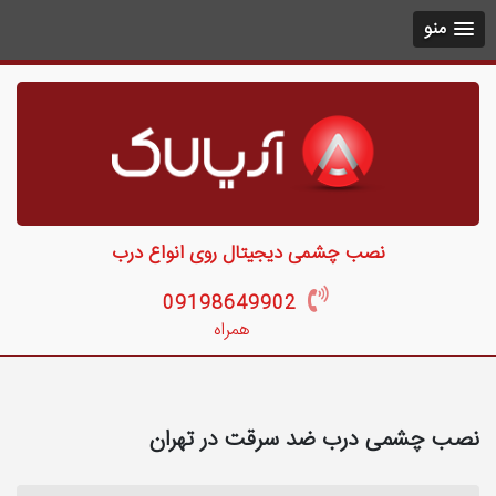
منو
نصب چشمی دیجیتال روی انواع درب
09198649902
همراه
نصب چشمی درب ضد سرقت در تهران