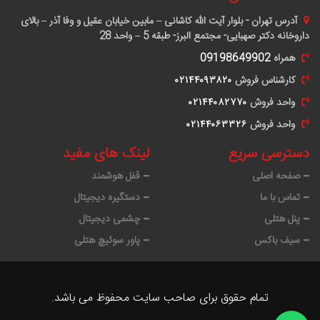
آدرس
تهران - بلوار آیت الله کاشانی – مابین خیابان عقیل و وفا آذر – بالای
داروخانه دکتر صهبایی- مجتمع البرز- طبقه 5 – واحد 28
همراه
09198649902
کارشناس فروش
٠٢١۴۴٠٩٣٨٢٠
واحد فروش
٠٢١۴۴٠٨٢٧٧٠
واحد فروش
٠٢١۴۴٠۶٣٣٢۶
دسترسی سریع
لینک های مفید
صفحه اصلی
قفل هوشمند
تماس با ما
دستگیره دیجیتال
پنل هتلی
چشمی دیجیتال
سیف باکس
پاور سوئیچ هتلی
تمام حقوق برای صاحب سایت محفوظ می باشد.