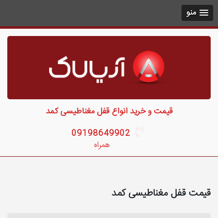
منو
قیمت و خرید انواع قفل مغناطیسی کمد
09198649902
همراه
قیمت قفل مغناطیسی کمد