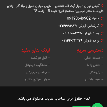
آدرس
تهران - بلوار آیت الله کاشانی – مابین خیابان عقیل و وفا آذر – بالای
داروخانه دکتر صهبایی- مجتمع البرز- طبقه 5 – واحد 28
همراه
09198649902
کارشناس فروش
٠٢١۴۴٠٩٣٨٢٠
واحد فروش
٠٢١۴۴٠٨٢٧٧٠
واحد فروش
٠٢١۴۴٠۶٣٣٢۶
دسترسی سریع
لینک های مفید
صفحه اصلی
قفل هوشمند
تماس با ما
دستگیره دیجیتال
پنل هتلی
چشمی دیجیتال
سیف باکس
پاور سوئیچ هتلی
تمام حقوق برای صاحب سایت محفوظ می باشد.