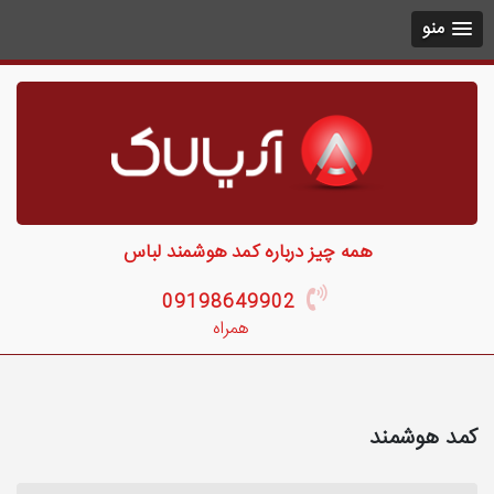
منو
همه چیز درباره کمد هوشمند لباس
09198649902
همراه
کمد هوشمند