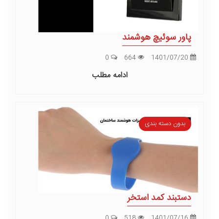
پاور سوئیچ هوشمند
0
664
1401/07/20
ادامه مطلب
بدون دسته بندی
دستبند کمد استخر
0
518
1401/07/16