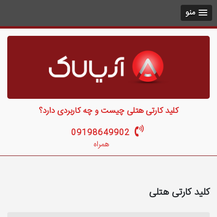
منو
کلید کارتی هتلی چیست و چه کاربردی دارد؟
09198649902
همراه
کلید کارتی هتلی