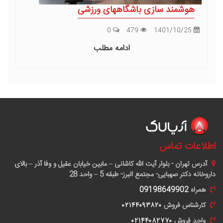
هوشمند سازی باشگاههای ورزشی
0
479
1401/10/25
ادامه مطلب
اطلاعات تماس
آدرس
تهران - بلوار آیت الله کاشانی – مابین خیابان عقیل و وفا آذر – بالای
داروخانه دکتر صهبایی- مجتمع البرز- طبقه 5 – واحد 28
همراه
09198649902
کارشناس فروش
٠٢١۴۴٠٩٣٨٢٠
واحد فروش
٠٢١۴۴٠٨٢٧٧٠