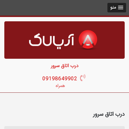
منو
درب اتاق سرور
09198649902
همراه
درب اتاق سرور