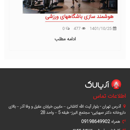
هوشمند سازی باشگاههای ورزشی
0
477
1401/10/25
ادامه مطلب
اطلاعات تماس
آدرس
تهران - بلوار آیت الله کاشانی – مابین خیابان عقیل و وفا آذر – بالای
داروخانه دکتر صهبایی- مجتمع البرز- طبقه 5 – واحد 28
همراه
09198649902