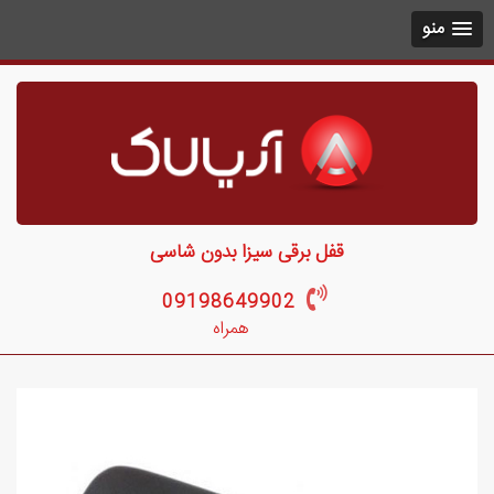
منو
قفل برقی سیزا بدون شاسی
09198649902
همراه