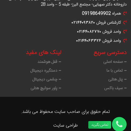
داروخانه دکتر صهبایی- مجتمع البرز- طبقه 5 – واحد 28
همراه
09198649902
کارشناس فروش
٠٢١۴۴٠٩٣٨٢٠
واحد فروش
٠٢١۴۴٠٨٢٧٧٠
واحد فروش
٠٢١۴۴٠۶٣٣٢۶
دسترسی سریع
لینک های مفید
صفحه اصلی
قفل هوشمند
تماس با ما
دستگیره دیجیتال
پنل هتلی
چشمی دیجیتال
سیف باکس
پاور سوئیچ هتلی
تمام حقوق برای صاحب سایت محفوظ می باشد.
طراحی سایت
تماس بگیرید