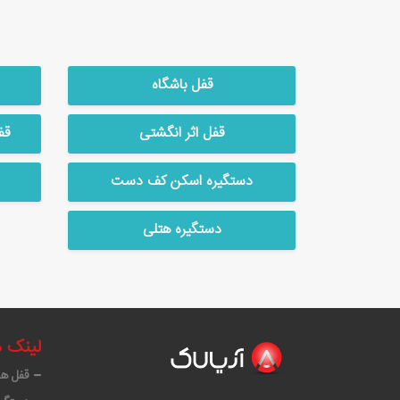
قفل باشگاه
قفل اثر انگشتی
قف
دستگیره اسکن کف دست
دستگیره هتلی
لینک 
قفل ه