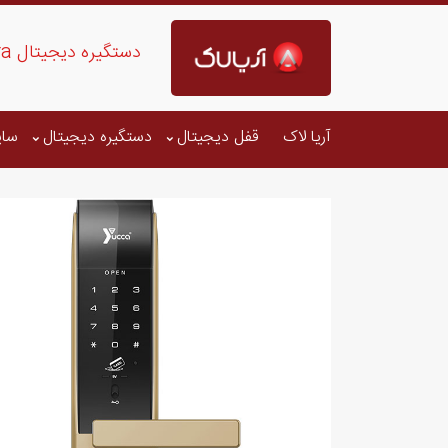
دستگیره دیجیتال Lyra - خرید با قیمت استثنایی
آریا لاک
قفل دیجیتال
دستگیره دیجیتال
سای