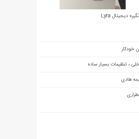
یره دیجیتال Lyra
ن خودکار
خلی ، تنظیمات بسیار ساده
یمه هادی
راری