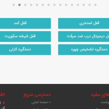
قفل استخری
قفل کمد
ل دیجیتال درب ضد سرقت
قفل شیشه سکوریت
دستگیره تشخیص چهره
دستگیره کارتی
های مفید
دسترسی سریع
اطل
وشمند
صفحه اصلی
آ