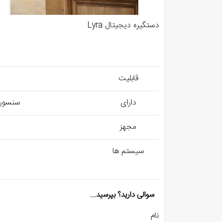
دستگیره دیجیتال Lyra
قابلیت
دارای
سنسور 
مجهز
سیستم ها
سوالی دارید؟ بپرسید...
نام