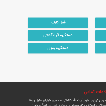
قفل کارتی
دستگیره اثر انگشتی
دستگیره رمزی
اعات تماس
درس
تهران - بلوار آیت الله کاشانی – مابین خیابان عقیل و وفا
آذر – بالای داروخانه دکتر صهبایی- مجتمع البرز- طبقه 5 – واحد