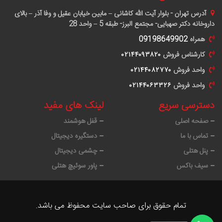
آدرس
تهران - بلوار آیت الله کاشانی – مابین خیابان عقیل و وفا آذر – بالای
داروخانه دکتر صهبایی- مجتمع البرز- طبقه 5 – واحد 28
همراه
09198649902
کارشناس فروش
٠٢١۴۴٠٩٣٨٢٠
واحد فروش
٠٢١۴۴٠٨٢٧٧٠
واحد فروش
٠٢١۴۴٠۶٣٣٢۶
دسترسی سریع
لینک های مفید
صفحه اصلی
قفل هوشمند
تماس با ما
دستگیره دیجیتال
پنل هتلی
چشمی دیجیتال
سیف باکس
پاور سوئیچ هتلی
تمام حقوق برای صاحب سایت محفوظ می باشد.