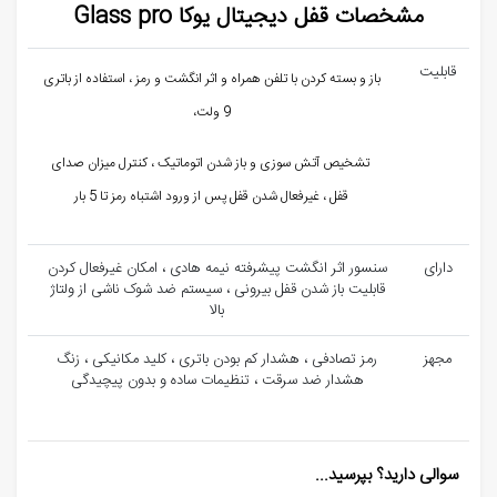
مشخصات قفل دیجیتال یوکا Glass pro
قابلیت
باز و بسته کردن با تلفن همراه و اثر انگشت و رمز ، استفاده از باتری
9 ولت،
تشخیص آتش سوزی و باز شدن اتوماتیک ، کنترل میزان صدای
قفل ، غیرفعال شدن قفل پس از ورود اشتباه رمز تا 5 بار
دارای
سنسور اثر انگشت پیشرفته نیمه هادی ، امکان غیرفعال کردن
قابلیت باز شدن قفل بیرونی ، سیستم ضد شوک ناشی از ولتاژ
بالا
مجهز
رمز تصادفی ، هشدار کم بودن باتری ، کلید مکانیکی ، زنگ
هشدار ضد سرقت ، تنظیمات ساده و بدون پیچیدگی
سوالی دارید؟ بپرسید...