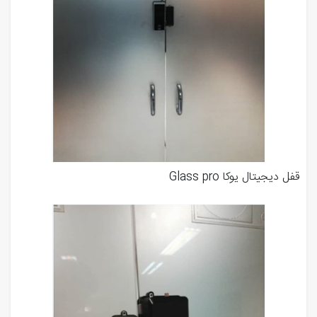
قفل دیجیتال یوکا Glass pro