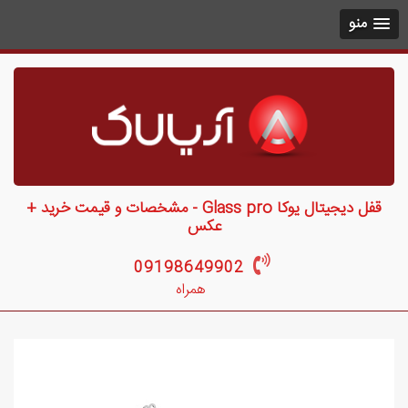
منو
قفل دیجیتال یوکا Glass pro - مشخصات و قیمت خرید +
عکس
09198649902
همراه