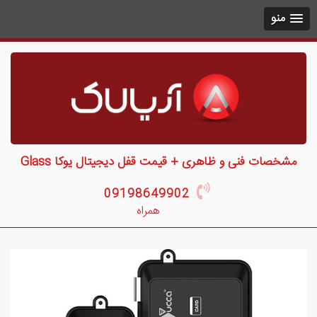
منو
مشخصات فنی و ظاهری + قیمت قفل دیجیتال یوکا Glass
09198649902
همراه