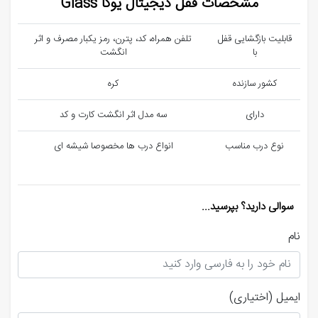
مشخصات قفل دیجیتال یوکا Glass
قابلیت بازگشایی قفل
تلفن همراه، کد، پترن، رمز یکبار مصرف و اثر
با
انگشت
کشور سازنده
کره
دارای
سه مدل اثر انگشت کارت و کد
نوع درب مناسب
انواع درب ها مخصوصا شیشه ای
سوالی دارید؟ بپرسید...
نام
ایمیل
(اختیاری)