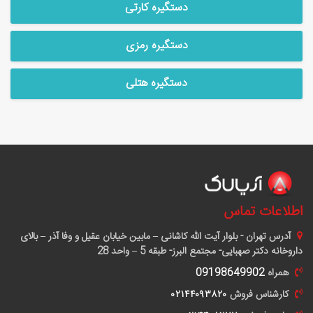
دستگیره کارتی
دستگیره رمزی
دستگیره هتلی
اطلاعات تماس
آدرس
تهران - بلوار آیت الله کاشانی – مابین خیابان عقیل و وفا آذر – بالای
داروخانه دکتر صهبایی- مجتمع البرز- طبقه 5 – واحد 28
همراه
09198649902
کارشناس فروش
٠٢١۴۴٠٩٣٨٢٠