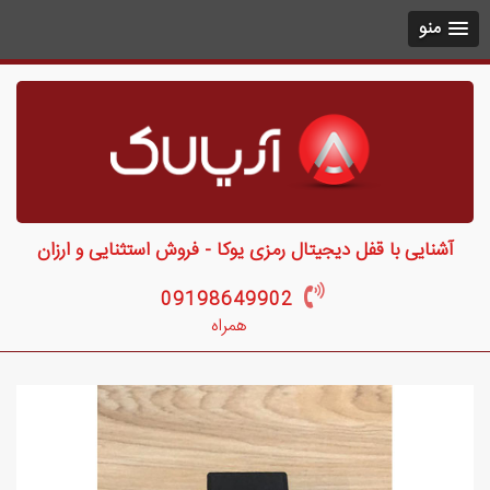
منو
آشنایی با قفل دیجیتال رمزی یوکا - فروش استثنایی و ارزان
09198649902
همراه