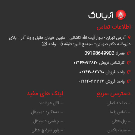
اطلاعات تماس
آدرس
تهران - بلوار آیت الله کاشانی – مابین خیابان عقیل و وفا آذر – بالای
داروخانه دکتر صهبایی- مجتمع البرز- طبقه 5 – واحد 28
همراه
09198649902
کارشناس فروش
٠٢١۴۴٠٩٣٨٢٠
واحد فروش
٠٢١۴۴٠٨٢٧٧٠
واحد فروش
٠٢١۴۴٠۶٣٣٢۶
دسترسی سریع
لینک های مفید
صفحه اصلی
قفل هوشمند
تماس با ما
دستگیره دیجیتال
پنل هتلی
چشمی دیجیتال
سیف باکس
پاور سوئیچ هتلی