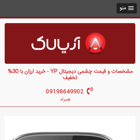
منو
مشخصات و قیمت چشمی دیجیتال YP - خرید ارزان با 30%
تخفیف
09198649902
همراه