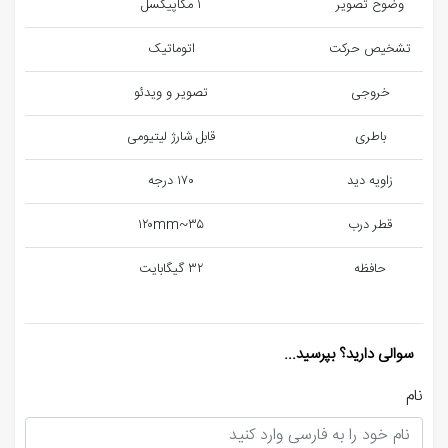
وضوح تصویر
١ مگاپیکسل
تشخیص حرکت
اتوماتیک
خروجی
تصویر و ویدئو
باطری
قابل شارژ لیتیومی
زاویه دید
١٧٠ درجه
قطر درب
٣۵~١٢٠mm
حافظه
٣٢ گیگابایت
سوالی دارید؟ بپرسید...
نام