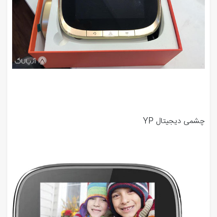
چشمی دیجیتال YP