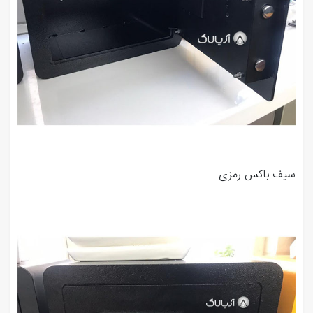
سیف باکس رمزی