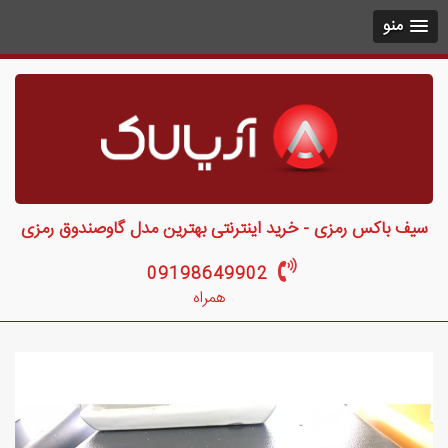
منو
سیف باکس رمزی - خرید اینترنتی بهترین مدل گاوصندوق رمزی
09198649902
همراه