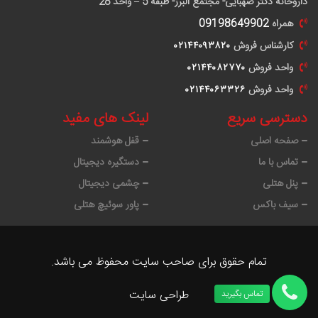
داروخانه دکتر صهبایی- مجتمع البرز- طبقه 5 – واحد 28
همراه
09198649902
کارشناس فروش
٠٢١۴۴٠٩٣٨٢٠
واحد فروش
٠٢١۴۴٠٨٢٧٧٠
واحد فروش
٠٢١۴۴٠۶٣٣٢۶
دسترسی سریع
لینک های مفید
صفحه اصلی
قفل هوشمند
تماس با ما
دستگیره دیجیتال
پنل هتلی
چشمی دیجیتال
سیف باکس
پاور سوئیچ هتلی
تمام حقوق برای صاحب سایت محفوظ می باشد.
طراحی سایت
تماس بگیرید