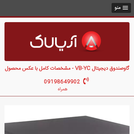
منو
گاوصندوق دیجیتال VB-YC - مشخصات کامل با عکس محصول
09198649902
همراه