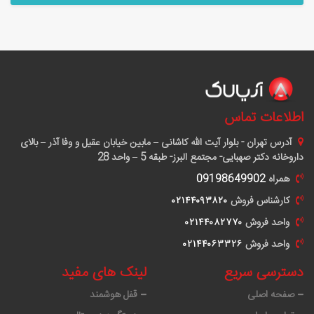
اطلاعات تماس
آدرس
تهران - بلوار آیت الله کاشانی – مابین خیابان عقیل و وفا آذر – بالای
داروخانه دکتر صهبایی- مجتمع البرز- طبقه 5 – واحد 28
همراه
09198649902
کارشناس فروش
٠٢١۴۴٠٩٣٨٢٠
واحد فروش
٠٢١۴۴٠٨٢٧٧٠
واحد فروش
٠٢١۴۴٠۶٣٣٢۶
دسترسی سریع
لینک های مفید
صفحه اصلی
قفل هوشمند