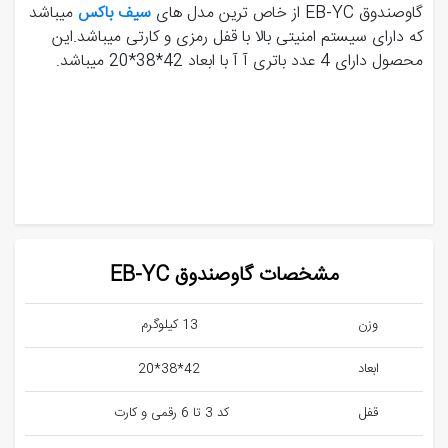
گاوصندوق EB-YC از خاص ترین مدل های
سیف باکس
میباشد
که دارای سیستم امنیتی بالا با قفل رمزی و کارتی میباشد.این
محصول دارای 4 عدد باتری آ آ با ابعاد 42*38*20 میباشد.
مشخصات گاوصندوق EB-YC
وزن
13 کیلوگرم
ابعاد
42*38*20
قفل
کد 3 تا 6 رقمی و کارت