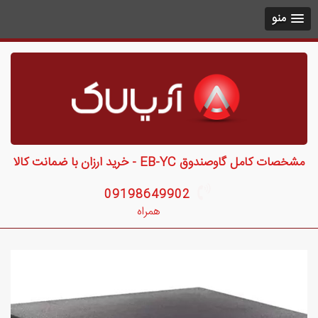
منو
مشخصات کامل گاوصندوق EB-YC - خرید ارزان با ضمانت کالا
09198649902
همراه