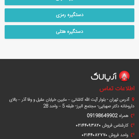
دستگیره رمزی
دستگیره هتلی
اطلاعات تماس
آدرس
تهران - بلوار آیت الله کاشانی – مابین خیابان عقیل و وفا آذر – بالای
داروخانه دکتر صهبایی- مجتمع البرز- طبقه 5 – واحد 28
همراه
09198649902
کارشناس فروش
٠٢١۴۴٠٩٣٨٢٠
واحد فروش
٠٢١۴۴٠٨٢٧٧٠