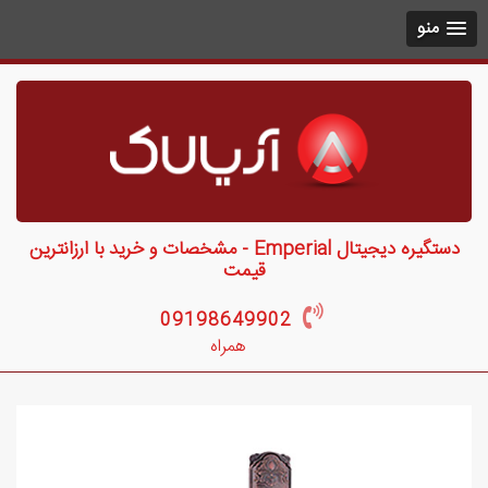
منو
دستگیره دیجیتال Emperial - مشخصات و خرید با ارزانترین
قیمت
09198649902
همراه