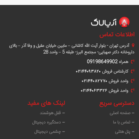
اطلاعات تماس
آدرس
تهران - بلوار آیت الله کاشانی – مابین خیابان عقیل و وفا آذر – بالای
داروخانه دکتر صهبایی- مجتمع البرز- طبقه 5 – واحد 28
همراه
09198649902
کارشناس فروش
٠٢١۴۴٠٩٣٨٢٠
واحد فروش
٠٢١۴۴٠٨٢٧٧٠
واحد فروش
٠٢١۴۴٠۶٣٣٢۶
دسترسی سریع
لینک های مفید
صفحه اصلی
قفل هوشمند
تماس با ما
دستگیره دیجیتال
پنل هتلی
چشمی دیجیتال