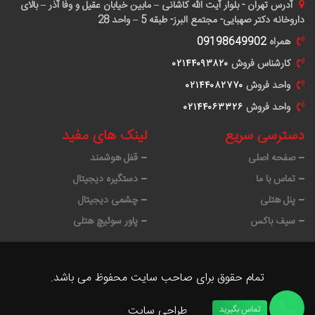
آدرس
تهران - بلوار آیت الله کاشانی – مابین خیابان عقیل و وفا آذر – بالای
داروخانه دکتر صهبایی- مجتمع البرز- طبقه 5 – واحد 28
همراه
09198649902
کارشناس فروش
٠٢١۴۴٠٩٣٨٢٠
واحد فروش
٠٢١۴۴٠٨٢٧٧٠
واحد فروش
٠٢١۴۴٠۶٣٣٢۶
دسترسی سریع
لینک های مفید
صفحه اصلی
قفل هوشمند
تماس با ما
دستگیره دیجیتال
پنل هتلی
چشمی دیجیتال
سیف باکس
پاور سوئیچ هتلی
تمام حقوق برای صاحب سایت محفوظ می باشد.
طراحی سایت
تماس بگیرید