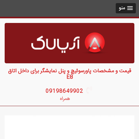
منو
قیمت و مشخصات پاورسوئیچ و پنل نمایشگر برای داخل اتاق
E8
09198649902
همراه