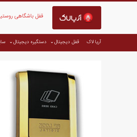
قفل باشگاهی روستیک 3020 - خرید ویژه با گارانتی 
آریا لاک
قفل دیجیتال
دستگیره دیجیتال
سای