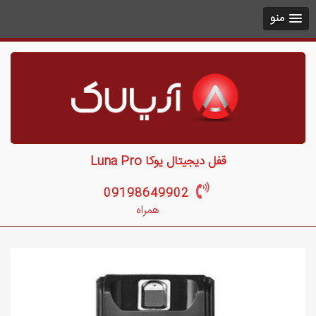
منو
قفل دیجیتال یوکا Luna Pro
09198649902
همراه