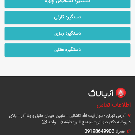
دستگیره تشخیص چهره
دستگیره کارتی
دستگیره رمزی
دستگیره هتلی
اطلاعات تماس
آدرس
تهران - بلوار آیت الله کاشانی – مابین خیابان عقیل و وفا آذر – بالای
داروخانه دکتر صهبایی- مجتمع البرز- طبقه 5 – واحد 28
همراه
09198649902