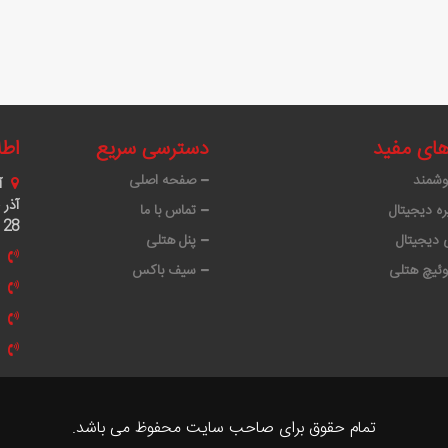
های مفید
دسترسی سریع
اطل
وشمند
صفحه اصلی
آ
ه دیجیتال
تماس با ما
28
دیجیتال
پنل هتلی
وئیچ هتلی
سیف باکس
تمام حقوق برای صاحب سایت محفوظ می باشد.