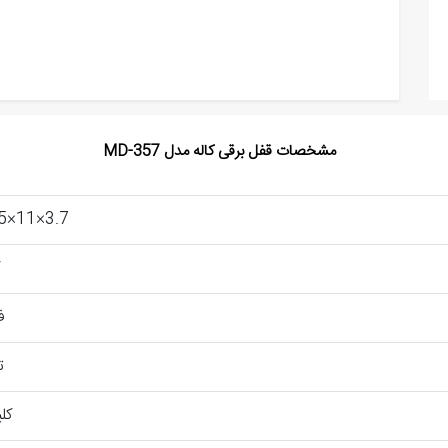
مشخصات قفل برقی کاله مدل MD-357
3.7×11×13.5 سانتی‌متر
ف
ت
کلی