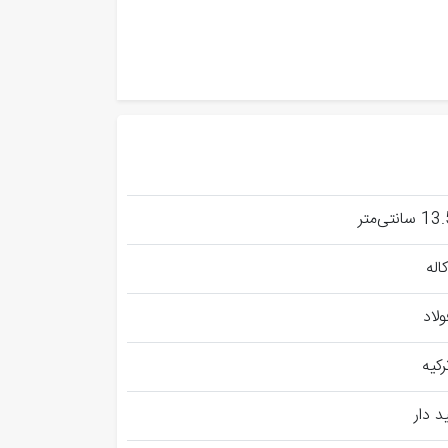
کاله
ولاد
رکیه
د دار