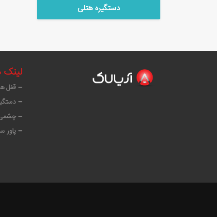
دستگیره هتلی
لینک 
قفل ه
دستگیر
چشمی 
پاور س