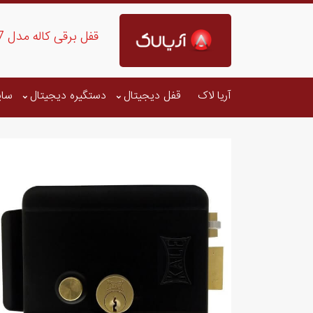
قفل برقی کاله مدل MD-357
آریا لاک
قفل دیجیتال
دستگیره دیجیتال
سای