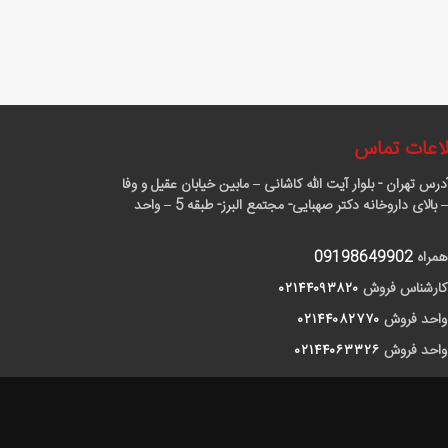
اعات تماس
درس
تهران - بلوار آیت الله کاشانی – مابین خیابان عقیل و وفا
آذر – بالای داروخانه دکتر صهبایی- مجتمع البرز- طبقه 5 – واحد
همراه
09198649902
کارشناس فروش
٠٢١۴۴٠٩٣٨٢٠
واحد فروش
٠٢١۴۴٠٨٢٧٧٠
واحد فروش
٠٢١۴۴٠۶٣٣٢۶