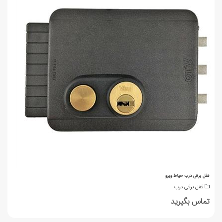
قفل برقی درب حیاط ویرو
قفل برقی درب
تماس بگیرید