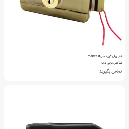
قفل برقی گوریلا مدل YPSM208
قفل برقی درب
تماس بگیرید