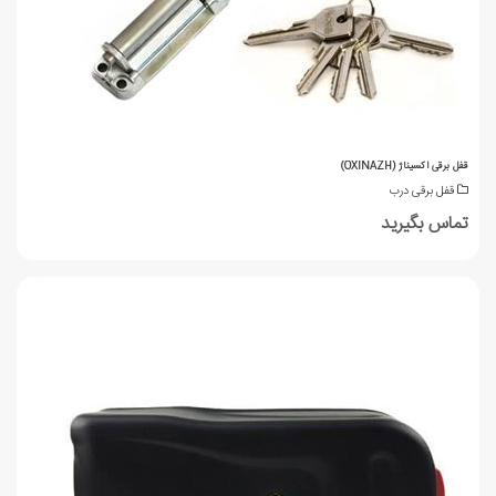
قفل برقی اکسیناژ (OXINAZH)
قفل برقی درب
تماس بگیرید