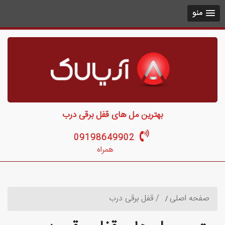
منو
بهترین مل های قفل برقی درب
09198649902
همراه
صفحه اصلی
قفل برقی درب