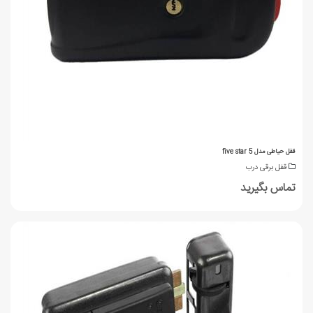
قفل حیاطی مدل five star 5
قفل برقی درب
تماس بگیرید