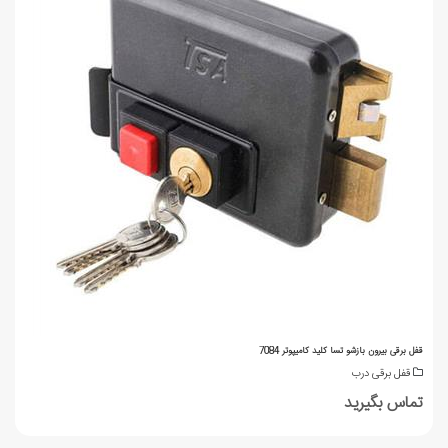
قفل برقی بیرون بازشو تسا کلید کامیپوتر 7084
قفل برقی درب
تماس بگیرید