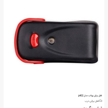
قفل برقی یوتاب مدل p402
قفل برقی درب