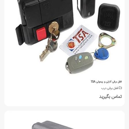
قفل برقی کارتی و ریموتی TSA
قفل برقی درب
تماس بگیرید