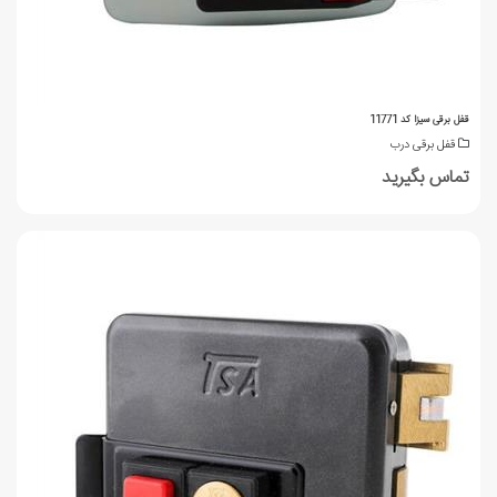
قفل برقی سیزا کد 11771
قفل برقی درب
تماس بگیرید