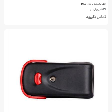
قفل برقی یوتاب مدل p903
قفل برقی درب
تماس بگیرید