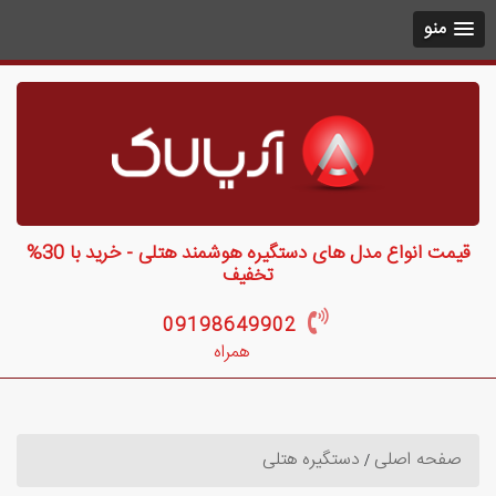
منو
قیمت انواع مدل های دستگیره هوشمند هتلی - خرید با 30%
تخفیف
09198649902
همراه
صفحه اصلی
دستگیره هتلی