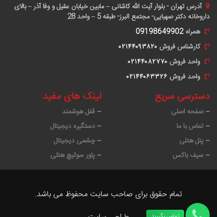
آدرس
تهران - بلوار آیت الله کاشانی – مابین خیابان عقیل و وفا آذر – بالای
داروخانه دکتر صهبایی- مجتمع البرز- طبقه 5 – واحد 28
همراه
09198649902
کارشناس فروش
٠٢١۴۴٠٩٣٨٢٠
واحد فروش
٠٢١۴۴٠٨٢٧٧٠
واحد فروش
٠٢١۴۴٠۶٣٣٢۶
دسترسی سریع
لینک های مفید
صفحه اصلی
قفل هوشمند
تماس با ما
دستگیره دیجیتال
پنل هتلی
چشمی دیجیتال
سیف باکس
پاور سوئیچ هتلی
تمام حقوق برای صاحب سایت محفوظ می باشد.
تماس بگیرید