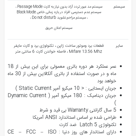
سیستم
سیستم مد عبور تردد آزاد بدون نیاز به کارت Passage Mode ،
سیستم عدم دسترسی افراد در بازه زمانی خاص Block Mode
، سیستم مزاحم نشوید Do not disturb ،
سیستم اعلان حریق
سایر
قطعات برد وموتور ساخت ژاپن ، تکنولوژی برد و کارت مایفر
Mifare 13.56 Mhz ، فاصله خواندن کارت 6 سانتی متر
عمر عملکرد هر دوره باتری معمولی برای این بیش از 18
ماه و در صورت استفاده از باتری آلکالاین بیش از 30 ماه
خواهد بود
جریان ایستایی : < 10 میکرو آمپر Static Current )
جریان دینامیک : 180 میکرو آمپر ( Dynamic Current
)
5 سال گارانتی Warranty بی قید و شرط
طراحی شده بر اساس استاندارد ANSI آمریکا
تکنولوژی 5 Latch ضد کارت
دارای استاندار های روز دنیا : CE – FCC – ISO