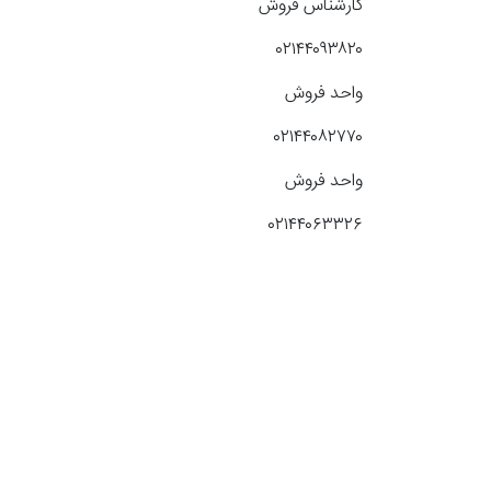
کارشناس فروش
٠٢١۴۴٠٩٣٨٢٠
واحد فروش
٠٢١۴۴٠٨٢٧٧٠
واحد فروش
٠٢١۴۴٠۶٣٣٢۶