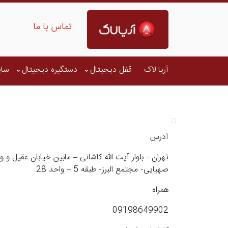
تماس با ما
آریا لاک
قفل دیجیتال
دستگیره دیجیتال
سای
آدرس
تهران - بلوار آیت الله کاشانی – مابین خیابان عقیل و وف
صهبایی- مجتمع البرز- طبقه 5 – واحد 28
همراه
09198649902