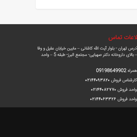
اعات تماس
درس
تهران - بلوار آیت الله کاشانی – مابین خیابان عقیل و وفا
آذر – بالای داروخانه دکتر صهبایی- مجتمع البرز- طبقه 5 – واحد
همراه
09198649902
کارشناس فروش
٠٢١۴۴٠٩٣٨٢٠
واحد فروش
٠٢١۴۴٠٨٢٧٧٠
واحد فروش
٠٢١۴۴٠۶٣٣٢۶