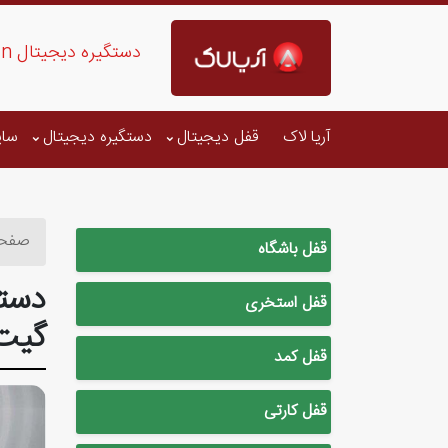
دستگیره دیجیتال Gateman - لیست قیمت مدل های دستگیره گیت من
آریا لاک
قفل دیجیتال
دستگیره دیجیتال
سای
صفحه
قفل باشگاه
قفل استخری
گیت
قفل کمد
قفل کارتی