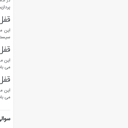
در ادا
پردازیم
قفل 
این م
سیستم
قفل 
می با
قفل 
این م
می با
سوالی