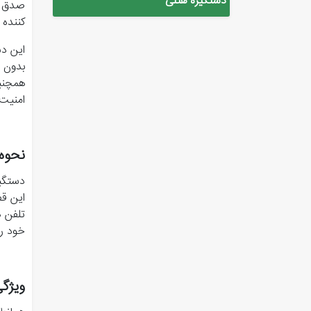
دستگیره هتلی
کننده
این دس
بدون ا
امنیت 
نحوه
دستگیر
این قف
تلفن ه
خود را
ویژگ