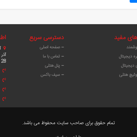
های مفید
دسترسی سریع
اطل
وشمند
صفحه اصلی
آ
ه دیجیتال
تماس با ما
28
دیجیتال
پنل هتلی
وئیچ هتلی
سیف باکس
تمام حقوق برای صاحب سایت محفوظ می باشد.