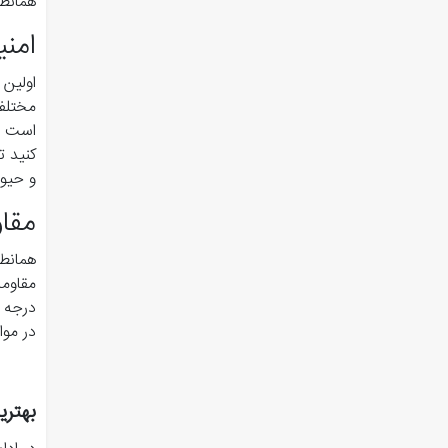
همانطو
امنی
اولین
مختلفی
است که
کنید ت
و حیوا
مقاو
همانطو
درجه س
در موا
بهتر