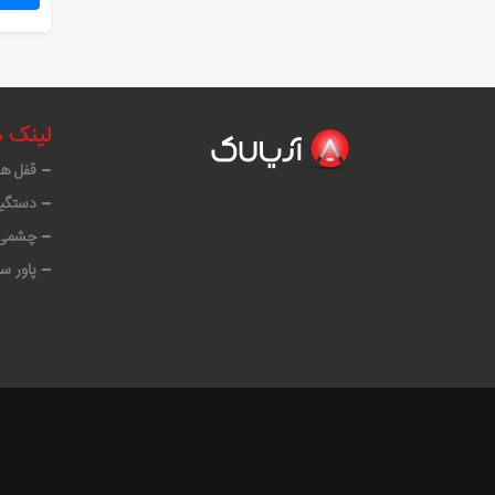
لینک 
قفل ه
دستگیر
چشمی 
پاور س