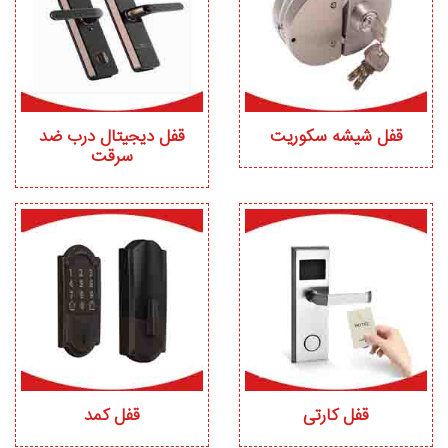
قفل شیشه سکوریت
قفل دیجیتال درب ضد
سرقت
قفل کارتی
قفل کمد