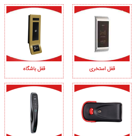
قفل استخری
قفل باشگاه