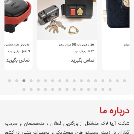
قفل برقی یوتاب 898 بیرون بازشو
قفل برقی بدون شاسی یوتاب 093
قفل برقی درب
قفل برقی درب
تماس بگیرید
تماس بگیرید
درباره ما
شرکت آریا لاک متشکل از بزرگترین فعالان ، متخصصان و سرمایه
گذاران در زمینه سیستم های بیومتریک و تجهیزات هتلی در کشور