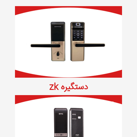
دستگیره zk