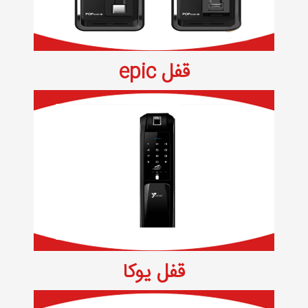
قفل epic
قفل یوکا