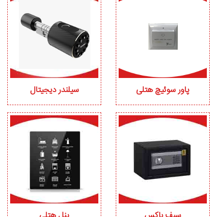
پاور سوئیچ هتلی
سیلندر دیجیتال
سیف باکس
پنل هتلی