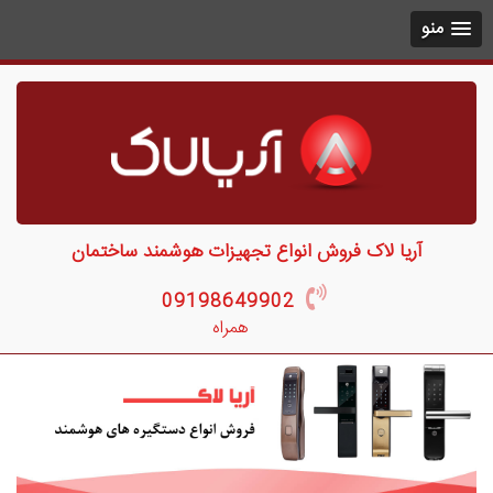
منو
آریا لاک فروش انواع تجهیزات هوشمند ساختمان
09198649902
همراه