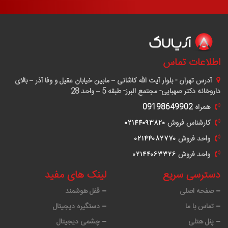
اطلاعات تماس
آدرس
تهران - بلوار آیت الله کاشانی – مابین خیابان عقیل و وفا آذر – بالای
داروخانه دکتر صهبایی- مجتمع البرز- طبقه 5 – واحد 28
همراه
09198649902
کارشناس فروش
٠٢١۴۴٠٩٣٨٢٠
واحد فروش
٠٢١۴۴٠٨٢٧٧٠
واحد فروش
٠٢١۴۴٠۶٣٣٢۶
دسترسی سریع
لینک های مفید
صفحه اصلی
قفل هوشمند
تماس با ما
دستگیره دیجیتال
پنل هتلی
چشمی دیجیتال