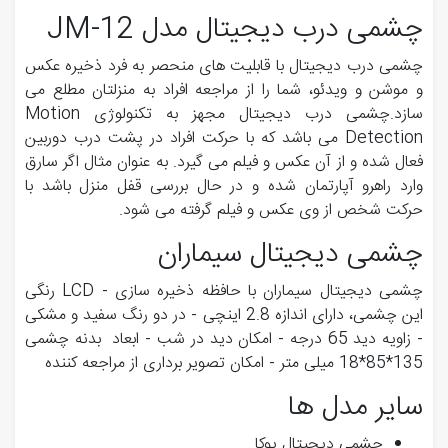
چشمی درب دیجیتال مدل JM-12
چشمی درب دیجیتال با قابلیت های منحصر به فرد ذخیره عکس
و موشن و ویدئو، شما را از مراجعه افراد به منزلتان مطلع می
سازد.چشمی درب دیجیتال مجهز به تکنولوژی Motion
Detection می باشد که با حرکت افراد در پشت درب دوربین
فعال شده و از آن عکس و فیلم می گیرد. به عنوان مثال اگر سارق
وارد راهرو آپارتمان شده و در حال بررسی قفل منزل باشد با
حرکت شخص از وی عکس و فیلم گرفته می شود.
چشمی دیجیتال سیماران
چشمی دیجیتال سیماران با حافظه ذخیره سازی - LCD رنگی
این چشمی، دارای اندازه 2.8 اینچی - در دو رنگ سفید و مشکی
- زاویه دید 65 درجه - امکان دید در شب - ابعاد بدنه چشمی
135*85*18 میلی متر - امکان تصویر برداری از مراجعه کننده
سایر مدل ها
چشمی دیجیتال یوکا