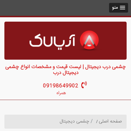
منو
چشمی درب دیجیتال | لیست قیمت و مشخصات انواع چشمی
دیجیتال درب
09198649902
همراه
صفحه اصلی
چشمی دیجیتال