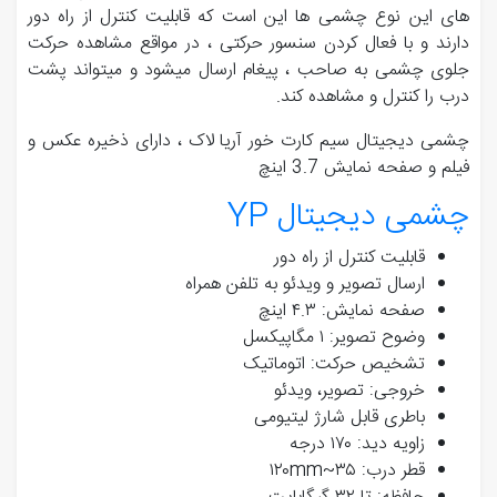
های این نوع چشمی ها این است که قابلیت کنترل از راه دور
دارند و با فعال کردن سنسور حرکتی ، در مواقع مشاهده حرکت
جلوی چشمی به صاحب ، پیغام ارسال میشود و میتواند پشت
درب را کنترل و مشاهده کند.
چشمی دیجیتال سیم کارت خور آریا لاک ، دارای ذخیره عکس و
فیلم و صفحه نمایش 3.7 اینچ
چشمی دیجیتال YP
قابلیت کنترل از راه دور
ارسال تصویر و ویدئو به تلفن همراه
صفحه نمایش: ۴.٣ اینچ
وضوح تصویر: ١ مگاپیکسل
تشخیص حرکت: اتوماتیک
خروجی: تصویر، ویدئو
باطری قابل شارژ لیتیومی
زاویه دید: ١٧٠ درجه
قطر درب: ٣۵~١٢٠mm