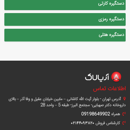
دستگیره کارتی
دستگیره رمزی
دستگیره هتلی
اطلاعات تماس
آدرس
تهران - بلوار آیت الله کاشانی – مابین خیابان عقیل و وفا آذر – بالای
داروخانه دکتر صهبایی- مجتمع البرز- طبقه 5 – واحد 28
همراه
09198649902
کارشناس فروش
٠٢١۴۴٠٩٣٨٢٠