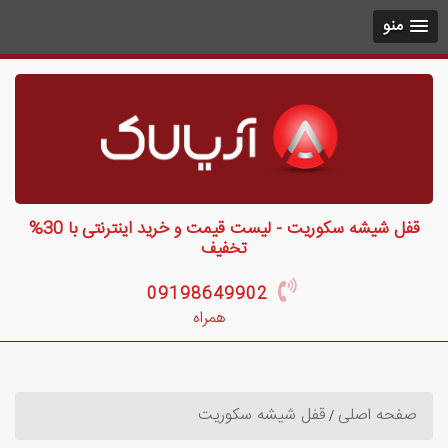
منو
قفل شیشه سکوریت - لیست قیمت و خرید اینترنتی با 30%
تخفیف
09198649902
همراه
صفحه اصلی
قفل شیشه سکوریت