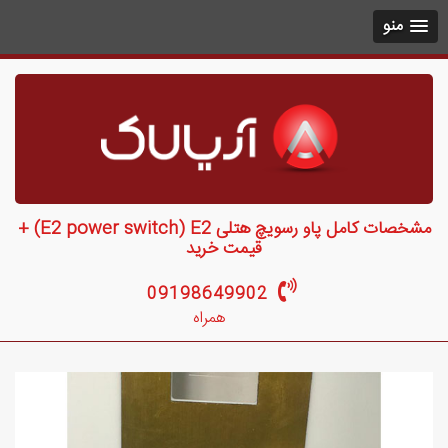
منو
مشخصات کامل پاو رسویچ هتلی E2 power switch) E2) +
قیمت خرید
09198649902
همراه