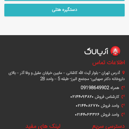
دستگیره هتلی
اطلاعات تماس
آدرس
تهران - بلوار آیت الله کاشانی – مابین خیابان عقیل و وفا آذر – بالای
داروخانه دکتر صهبایی- مجتمع البرز- طبقه 5 – واحد 28
همراه
09198649902
کارشناس فروش
٠٢١۴۴٠٩٣٨٢٠
واحد فروش
٠٢١۴۴٠٨٢٧٧٠
واحد فروش
٠٢١۴۴٠۶٣٣٢۶
دسترسی سریع
لینک های مفید