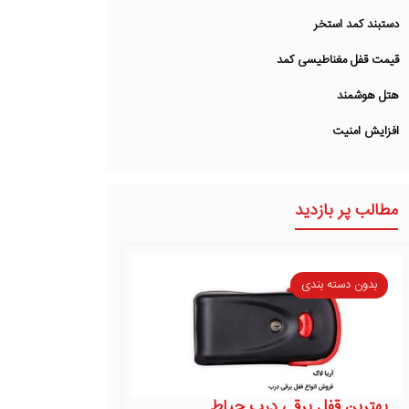
دستبند کمد استخر
قیمت قفل مغناطیسی کمد
هتل هوشمند
افزایش امنیت
مطالب پر بازدید
بدون دسته بندی
بهترین قفل برقی درب حیاط