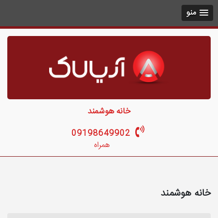
منو
خانه هوشمند
09198649902
همراه
خانه هوشمند