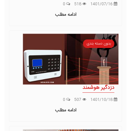
0
518
1401/07/16
ادامه مطلب
بدون دسته بندی
دزدگیر هوشمند
0
507
1401/10/18
ادامه مطلب