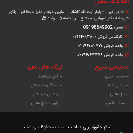
اطلاعات تماس
آدرس
تهران - بلوار آیت الله کاشانی – مابین خیابان عقیل و وفا آذر – بالای
داروخانه دکتر صهبایی- مجتمع البرز- طبقه 5 – واحد 28
همراه
09198649902
کارشناس فروش
٠٢١۴۴٠٩٣٨٢٠
واحد فروش
٠٢١۴۴٠٨٢٧٧٠
واحد فروش
٠٢١۴۴٠۶٣٣٢۶
دسترسی سریع
لینک های مفید
صفحه اصلی
قفل هوشمند
تماس با ما
دستگیره دیجیتال
پنل هتلی
چشمی دیجیتال
سیف باکس
پاور سوئیچ هتلی
تمام حقوق برای صاحب سایت محفوظ می باشد.